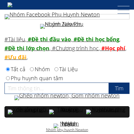
#Tài liệu
,
#Đề thi đầu vào
,
#Đề thi học bổng
,
#Đề thi lớp chọn
,
#Chương trình học
,
#Học phí
,
#Ưu đãi
,
Tất cả
Nhóm
Tài Liệu
Phụ huynh quan tâm
Nhóm phụ huynh Newton