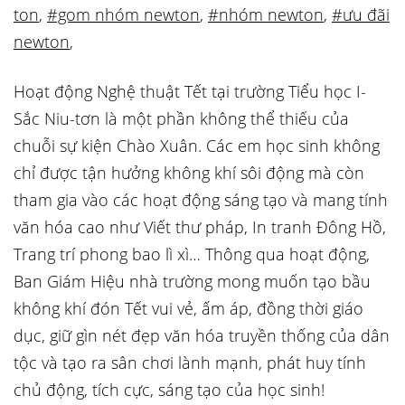
ton
,
#gom nhóm newton
,
#nhóm newton
,
#ưu đãi
newton
,
Hoạt động Nghệ thuật Tết tại trường Tiểu học I-
Sắc Niu-tơn là một phần không thể thiếu của
chuỗi sự kiện Chào Xuân. Các em học sinh không
chỉ được tận hưởng không khí sôi động mà còn
tham gia vào các hoạt động sáng tạo và mang tính
văn hóa cao như Viết thư pháp, In tranh Đông Hồ,
Trang trí phong bao lì xì… Thông qua hoạt động,
Ban Giám Hiệu nhà trường mong muốn tạo bầu
không khí đón Tết vui vẻ, ấm áp, đồng thời giáo
dục, giữ gìn nét đẹp văn hóa truyền thống của dân
tộc và tạo ra sân chơi lành mạnh, phát huy tính
chủ động, tích cực, sáng tạo của học sinh!