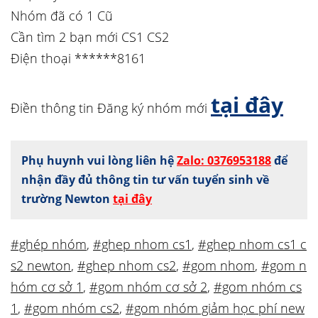
Nhóm đã có 1 Cũ
Cần tìm 2 bạn mới CS1 CS2
Điện thoại ******8161
tại đây
Điền thông tin Đăng ký nhóm mới
Phụ huynh vui lòng liên hệ
Zalo: 0376953188
để
nhận đầy đủ thông tin tư vấn tuyển sinh về
trường Newton
tại đây
#ghép nhóm
,
#ghep nhom cs1
,
#ghep nhom cs1 c
s2 newton
,
#ghep nhom cs2
,
#gom nhom
,
#gom n
hóm cơ sở 1
,
#gom nhóm cơ sở 2
,
#gom nhóm cs
1
,
#gom nhóm cs2
,
#gom nhóm giảm học phí new