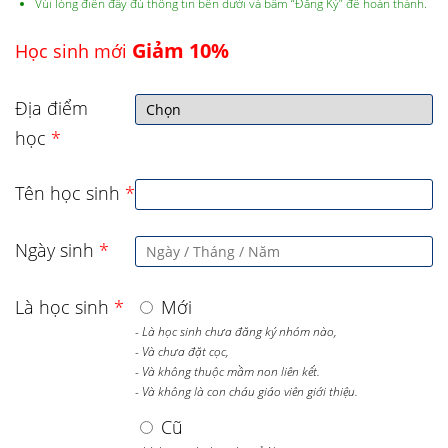
Vùi lòng điền đầy đủ thông tin bên dưới và bấm “Đăng Ký” để hoàn thành.
Giảm 10%
Học sinh mới
Địa điểm
học
*
Tên học sinh
*
Ngày sinh
*
Là học sinh
*
Mới
- Là học sinh chưa đăng ký nhóm nào,
- Và chưa đặt cọc,
- Và không thuộc mầm non liên kết.
- Và không là con cháu giáo viên giới thiệu.
Cũ