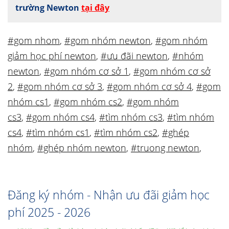
trường Newton
tại đây
#gom nhom
,
#gom nhóm newton
,
#gom nhóm
giảm học phí newton
,
#ưu đãi newton
,
#nhóm
newton
,
#gom nhóm cơ sở 1
,
#gom nhóm cơ sở
2
,
#gom nhóm cơ sở 3
,
#gom nhóm cơ sở 4
,
#gom
nhóm cs1
,
#gom nhóm cs2
,
#gom nhóm
cs3
,
#gom nhóm cs4
,
#tìm nhóm cs3
,
#tìm nhóm
cs4
,
#tìm nhóm cs1
,
#tìm nhóm cs2
,
#ghép
nhóm
,
#ghép nhóm newton
,
#truong newton
,
Đăng ký nhóm - Nhận ưu đãi giảm học
phí 2025 - 2026