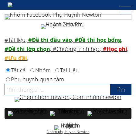
#Tài liệu
,
#Đề thi đầu vào
,
#Đề thi học bổng
,
#Đề thi lớp chọn
,
#Chương trình học
,
#Học phí
,
#Ưu đãi
,
Tất cả
Nhóm
Tài Liệu
Phụ huynh quan tâm
Nhóm phụ huynh Newton