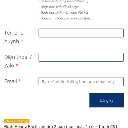
- Là học sinh đang học ở Newton,
- Hoặc học sinh đã đặt cọc.
- Hoặc học sinh mầm non liên kết
- Hoặc con cháu giáo viên giới thiệu.
Tên phụ
huynh
*
Điện thoại /
Zalo
*
Email
*
Đăng ký
Đang chờ ghép
Đinh Hoàng Bách cần tìm 2 bạn mới, hoặc 1 cũ + 1 mới CS1,