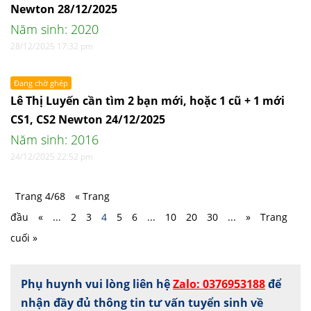
Newton 28/12/2025
Năm sinh: 2020
28/12/2025 17:32 pm
Đang chờ ghép
Lê Thị Luyến cần tìm 2 bạn mới, hoặc 1 cũ + 1 mới
CS1, CS2 Newton 24/12/2025
Năm sinh: 2016
24/12/2025 22:52 pm
Trang 4/68
« Trang
đầu
«
...
2
3
4
5
6
...
10
20
30
...
»
Trang
cuối »
Phụ huynh vui lòng liên hệ
Zalo: 0376953188
để
nhận đầy đủ thông tin tư vấn tuyển sinh về