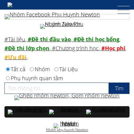
#Tài liệu
,
#Đề thi đầu vào
,
#Đề thi học bổng
,
#Đề thi lớp chọn
,
#Chương trình học
,
#Học phí
,
#Ưu đãi
,
Tất cả
Nhóm
Tài Liệu
Phụ huynh quan tâm
Nhóm phụ huynh Newton