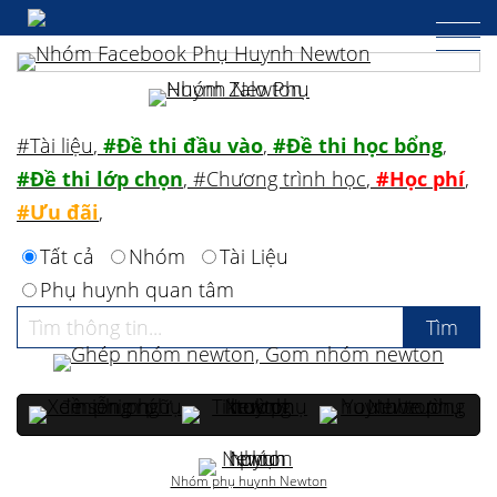
#Tài liệu
,
#Đề thi đầu vào
,
#Đề thi học bổng
,
#Đề thi lớp chọn
,
#Chương trình học
,
#Học phí
,
#Ưu đãi
,
Tất cả
Nhóm
Tài Liệu
Phụ huynh quan tâm
Nhóm phụ huynh Newton