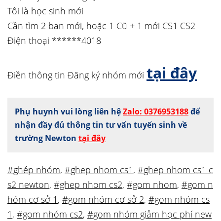
Tôi là học sinh mới
Cần tìm 2 bạn mới, hoặc 1 Cũ + 1 mới CS1 CS2
Điện thoại ******4018
tại đây
Điền thông tin Đăng ký nhóm mới
Phụ huynh vui lòng liên hệ
Zalo: 0376953188
để
nhận đầy đủ thông tin tư vấn tuyển sinh về
trường Newton
tại đây
#ghép nhóm
,
#ghep nhom cs1
,
#ghep nhom cs1 c
s2 newton
,
#ghep nhom cs2
,
#gom nhom
,
#gom n
hóm cơ sở 1
,
#gom nhóm cơ sở 2
,
#gom nhóm cs
1
,
#gom nhóm cs2
,
#gom nhóm giảm học phí new