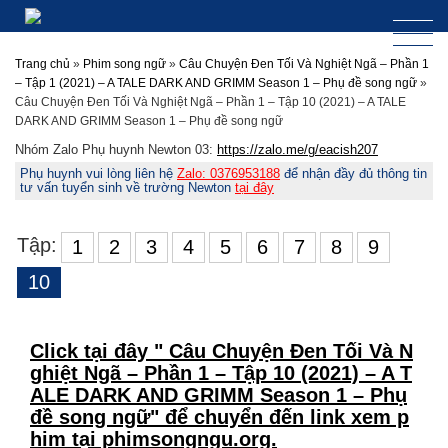
Trang chủ
»
Phim song ngữ
»
Câu Chuyện Đen Tối Và Nghiệt Ngã – Phần 1
– Tập 1 (2021) – A TALE DARK AND GRIMM Season 1 – Phụ đề song ngữ
»
Câu Chuyện Đen Tối Và Nghiệt Ngã – Phần 1 – Tập 10 (2021) – A TALE
DARK AND GRIMM Season 1 – Phụ đề song ngữ
Nhóm Zalo Phụ huynh Newton 03:
https://zalo.me/g/eacish207
Phụ huynh vui lòng liên hệ
Zalo: 0376953188
để nhận đầy đủ thông tin
tư vấn tuyển sinh về trường Newton
tại đây
Tập:
1
2
3
4
5
6
7
8
9
10
Click tại đây " Câu Chuyện Đen Tối Và N
ghiệt Ngã – Phần 1 – Tập 10 (2021) – A T
ALE DARK AND GRIMM Season 1 – Phụ
đề song ngữ" để chuyển đến link xem p
him tại phimsongngu.org.