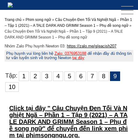
Trang chủ
»
Phim song ngữ
»
Câu Chuyện Đen Tối Và Nghiệt Ngã – Phần 1
– Tập 1 (2021) – A TALE DARK AND GRIMM Season 1 – Phụ đề song ngữ
»
Câu Chuyện Đen Tối Và Nghiệt Ngã – Phần 1 – Tập 9 (2021) – A TALE
DARK AND GRIMM Season 1 – Phụ đề song ngữ
Nhóm Zalo Phụ huynh Newton 03:
https://zalo.me/g/eacish207
Phụ huynh vui lòng liên hệ
Zalo: 0376953188
để nhận đầy đủ thông tin
tư vấn tuyển sinh về trường Newton
tại đây
Tập:
1
2
3
4
5
6
7
8
9
10
Click tại đây " Câu Chuyện Đen Tối Và N
ghiệt Ngã – Phần 1 – Tập 9 (2021) – A TA
LE DARK AND GRIMM Season 1 – Phụ đ
ề song ngữ" để chuyển đến link xem phi
m tại phimsongngu.org.