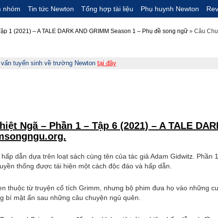
m nhóm
Tin tức Newton
Tổng hợp tài liệu
Phụ huynh Newton
Rev
 Tập 1 (2021) – A TALE DARK AND GRIMM Season 1 – Phụ đề song ngữ
»
Câu Chuy
ư vấn tuyển sinh về trường Newton
tại đây
Nghiệt Ngã – Phần 1 – Tập 6 (2021) – A TALE D
imsongngu.org.
h hấp dẫn dựa trên loạt sách cùng tên của tác giả Adam Gidwitz. Phần
truyền thống được tái hiện một cách độc đáo và hấp dẫn.
n thuộc từ truyện cổ tích Grimm, nhưng bộ phim đưa họ vào những cuộ
ững bí mật ẩn sau những câu chuyện ngủ quên.