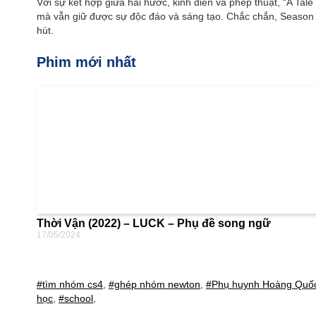
Với sự kết hợp giữa hài hước, kinh điển và phép thuật, “A Ta
mà vẫn giữ được sự độc đáo và sáng tạo. Chắc chắn, Season 
hút.
Phim mới nhất
Thời Vận (2022) – LUCK – Phụ đề song ngữ
17/05/2024
#tìm nhóm cs4
,
#ghép nhóm newton
,
#Phụ huynh Hoàng Quốc
học
,
#school
,