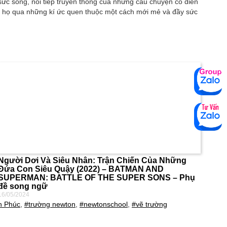
sức sống, nối tiếp truyền thống của những câu chuyện cổ điển
a họ qua những kí ức quen thuộc một cách mới mẻ và đầy sức
Người Dơi Và Siêu Nhân: Trận Chiến Của Những
Đứa Con Siêu Quậy (2022) – BATMAN AND
SUPERMAN: BATTLE OF THE SUPER SONS – Phụ
đề song ngữ
16/05/2024
h Phúc
,
#trường newton
,
#newtonschool
,
#vẽ trường