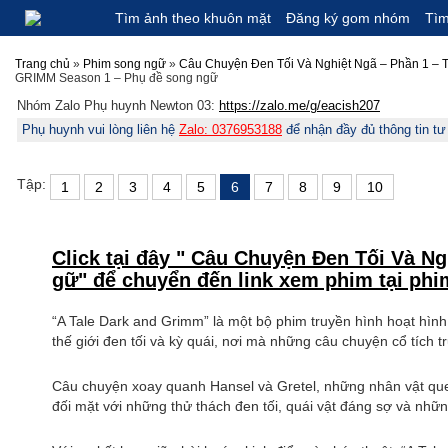
Tìm ảnh theo khuôn mặt
Đăng ký gom nhóm
Tì
Trang chủ
»
Phim song ngữ
»
Câu Chuyện Đen Tối Và Nghiệt Ngã – Phần 1 –
GRIMM Season 1 – Phụ đề song ngữ
Nhóm Zalo Phụ huynh Newton 03:
https://zalo.me/g/eacish207
Phụ huynh vui lòng liên hệ
Zalo: 0376953188
để nhận đầy đủ thông tin t
Tập:
1
2
3
4
5
6
7
8
9
10
Click tại đây " Câu Chuyện Đen Tối Và 
gữ" để chuyển đến link xem phim tại ph
“A Tale Dark and Grimm” là một bộ phim truyền hình hoạt hìn
thế giới đen tối và kỳ quái, nơi mà những câu chuyện cổ tích 
Câu chuyện xoay quanh Hansel và Gretel, những nhân vật que
đối mặt với những thử thách đen tối, quái vật đáng sợ và nh