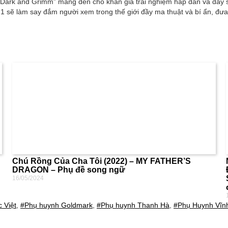
le Dark and Grimm” mang đến cho khán giả trải nghiệm hấp dẫn và đầy 
1 sẽ làm say đắm người xem trong thế giới đầy ma thuật và bí ẩn, đư
Chú Rồng Của Cha Tôi (2022) – MY FATHER’S
DRAGON – Phụ đề song ngữ
16/05/2024
 Việt
,
#Phụ huynh Goldmark
,
#Phụ huynh Thanh Hà
,
#Phụ Huynh Vĩn